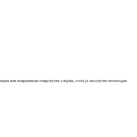
зорка или површински очврснутих слојева, стога је апсолутно неопходан