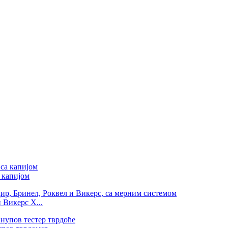
 капијом
 Викерс Х...