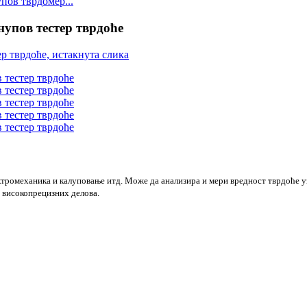
ов тврдомер...
упов тестер тврдоће
ектромеханика и калуповање итд. Може да анализира и мери вредност тврдоће у
 високопрецизних делова.