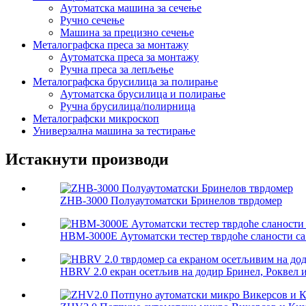
Аутоматска машина за сечење
Ручно сечење
Машина за прецизно сечење
Металографска преса за монтажу
Аутоматска преса за монтажу
Ручна преса за лепљење
Металографска брусилица за полирање
Аутоматска брусилица и полирање
Ручна брусилица/полирница
Металографски микроскоп
Универзална машина за тестирање
Истакнути производи
ZHB-3000 Полуаутоматски Бринелов тврдомер
HBM-3000E Аутоматски тестер тврдоће сланости са
HBRV 2.0 екран осетљив на додир Бринел, Роквел и