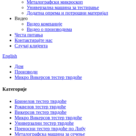
Металографски микроскоп
Универзална машина за тестирање
Додатна опрема и потрошни материјал
Видео
Видео компаније
Видео о производима
Честа питања
Контактирајте нас
Случај клијента
English
Дом
Производи
Микро Викерсов тестер тврдоће
Категорије
Бринелов тестер тврдоће
Роквелов тестер тврдоће
Викерсов тестер тврдоће
Микро Викерсов тестер тврдоће
Универзални тестер тврдоће
Преносни тестер тврдоће по Либу
Металографска машина за сечење