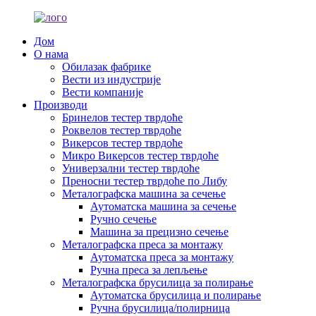
Дом
О нама
Обилазак фабрике
Вести из индустрије
Вести компаније
Производи
Бринелов тестер тврдоће
Роквелов тестер тврдоће
Викерсов тестер тврдоће
Микро Викерсов тестер тврдоће
Универзални тестер тврдоће
Преносни тестер тврдоће по Либу
Металографска машина за сечење
Аутоматска машина за сечење
Ручно сечење
Машина за прецизно сечење
Металографска преса за монтажу
Аутоматска преса за монтажу
Ручна преса за лепљење
Металографска брусилица за полирање
Аутоматска брусилица и полирање
Ручна брусилица/полирница