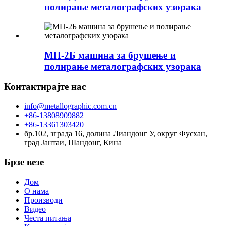
полирање металографских узорака
МП-2Б машина за брушење и
полирање металографских узорака
Контактирајте нас
info@metallographic.com.cn
+86-13808909882
+86-13361303420
бр.102, зграда 16, долина Лиандонг У, округ Фусхан,
град Јантаи, Шандонг, Кина
Брзе везе
Дом
О нама
Производи
Видео
Честа питања