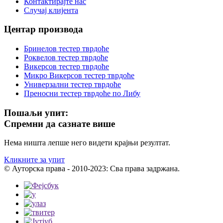
Контактирајте нас
Случај клијента
Центар производа
Бринелов тестер тврдоће
Роквелов тестер тврдоће
Викерсов тестер тврдоће
Микро Викерсов тестер тврдоће
Универзални тестер тврдоће
Преносни тестер тврдоће по Либу
Пошаљи упит:
Спремни да сазнате више
Нема ништа лепше него видети крајњи резултат.
Кликните за упит
© Ауторска права - 2010-2023: Сва права задржана.