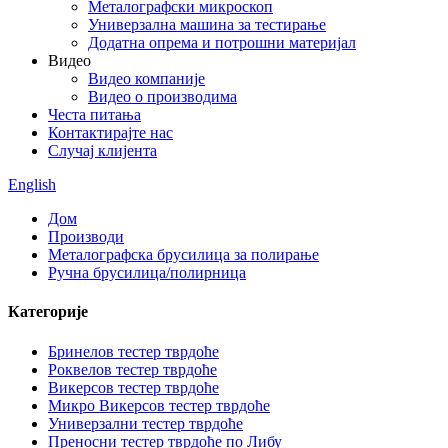
Металографски микроскоп
Универзална машина за тестирање
Додатна опрема и потрошни материјал
Видео
Видео компаније
Видео о производима
Честа питања
Контактирајте нас
Случај клијента
English
Дом
Производи
Металографска брусилица за полирање
Ручна брусилица/полирница
Категорије
Бринелов тестер тврдоће
Роквелов тестер тврдоће
Викерсов тестер тврдоће
Микро Викерсов тестер тврдоће
Универзални тестер тврдоће
Преносни тестер тврдоће по Либу