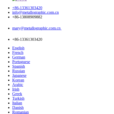
+86-13361303420
info@metallographic.com.cn
+86-13808909882
mary@metallographic.com.cn
+86-13361303420
English
French
German
Portuguese
Spanish
Russian
Japanese
Korean
Arabic
Irish
Greek
Turkish
Italian
Danish
Romanian