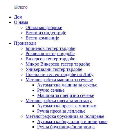
Дом
О нама
Обилазак фабрике
Вести из индустрије
Вести компаније
Производи
Бринелов тестер тврдоће
Роквелов тестер тврдоће
Викерсов тестер тврдоће
Микро Викерсов тестер тврдоће
Универзални тестер тврдоће
Преносни тестер тврдоће по Либу
Металографска машина за сечење
Аутоматска машина за сечење
Ручно сечење
Машина за прецизно сечење
Металографска преса за монтажу
Аутоматска преса за монтажу
Ручна преса за лепљење
Металографска брусилица за полирање
Аутоматска брусилица и полирање
Ручна брусилица/полирница