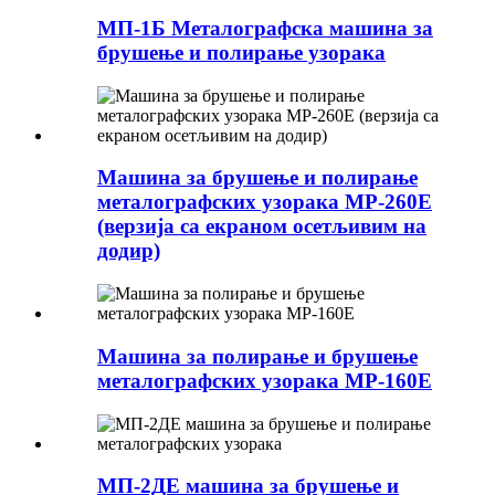
МП-1Б Металографска машина за
брушење и полирање узорака
Машина за брушење и полирање
металографских узорака MP-260E
(верзија са екраном осетљивим на
додир)
Машина за полирање и брушење
металографских узорака MP-160E
МП-2ДЕ машина за брушење и