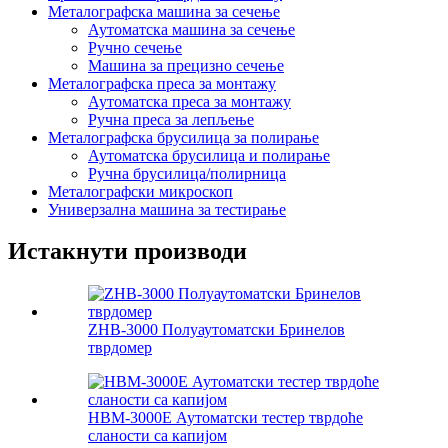
Металографска машина за сечење
Аутоматска машина за сечење
Ручно сечење
Машина за прецизно сечење
Металографска преса за монтажу
Аутоматска преса за монтажу
Ручна преса за лепљење
Металографска брусилица за полирање
Аутоматска брусилица и полирање
Ручна брусилица/полирница
Металографски микроскоп
Универзална машина за тестирање
Истакнути производи
ZHB-3000 Полуаутоматски Бринелов
тврдомер
HBM-3000E Аутоматски тестер тврдоће
сланости са капијом