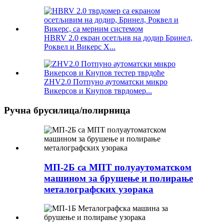
HBRV 2.0 екран осетљив на додир Бринел,
Роквел и Викерс Х...
ZHV2.0 Потпуно аутоматски микро
Викерсов и Кнупов тврдомер...
Ручна брусилица/полирница
МП-2Б са МПТ полуаутоматском
машином за брушење и полирање
металографских узорака