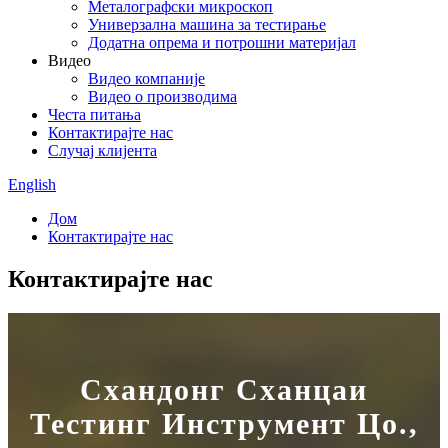
Металографски микроскоп
Универзална машина за тестирање
Додатна опрема и потрошни материјал
Видео
Видео компаније
Видео о производима
Честа питања
Контактирајте нас
Случај клијента
English
Дом
Контактирајте нас
Контактирајте нас
Схандонг Сханцаи
Тестинг Инструмент Цо.,