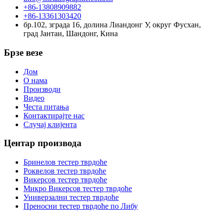
+86-13808909882
+86-13361303420
бр.102, зграда 16, долина Лиандонг У, округ Фусхан,
град Јантаи, Шандонг, Кина
Брзе везе
Дом
О нама
Производи
Видео
Честа питања
Контактирајте нас
Случај клијента
Центар производа
Бринелов тестер тврдоће
Роквелов тестер тврдоће
Викерсов тестер тврдоће
Микро Викерсов тестер тврдоће
Универзални тестер тврдоће
Преносни тестер тврдоће по Либу