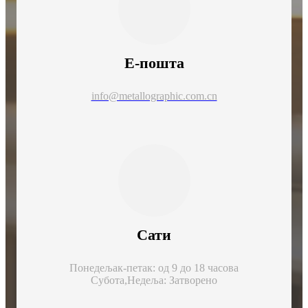
Е-пошта
info@metallographic.com.cn
Сати
Понедељак-петак: од 9 до 18 часова
Субота,
Недеља: Затворено