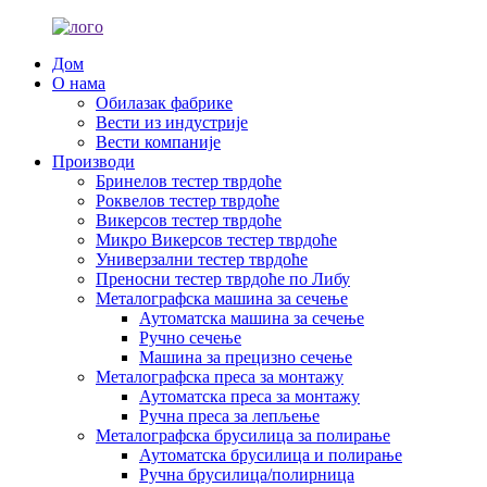
Дом
О нама
Обилазак фабрике
Вести из индустрије
Вести компаније
Производи
Бринелов тестер тврдоће
Роквелов тестер тврдоће
Викерсов тестер тврдоће
Микро Викерсов тестер тврдоће
Универзални тестер тврдоће
Преносни тестер тврдоће по Либу
Металографска машина за сечење
Аутоматска машина за сечење
Ручно сечење
Машина за прецизно сечење
Металографска преса за монтажу
Аутоматска преса за монтажу
Ручна преса за лепљење
Металографска брусилица за полирање
Аутоматска брусилица и полирање
Ручна брусилица/полирница