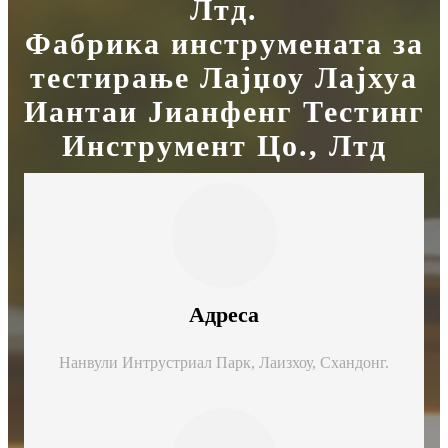
Лтд.
Фабрика инструмената за
тестирање Лајџоу Лајхуа
Иантаи Јианфенг Тестинг
Инструмент Цо., Лтд
Адреса
Нанвули Интрустриал Парк, Лаизхоу, Схандонг.