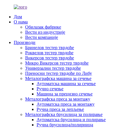
Дом
О нама
Обилазак фабрике
Вести из индустрије
Вести компаније
Производи
Бринелов тестер тврдоће
Роквелов тестер тврдоће
Викерсов тестер тврдоће
Микро Викерсов тестер тврдоће
Универзални тестер тврдоће
Преносни тестер тврдоће по Либу
Металографска машина за сечење
Аутоматска машина за сечење
Ручно сечење
Машина за прецизно сечење
Металографска преса за монтажу
Аутоматска преса за монтажу
Ручна преса за лепљење
Металографска брусилица за полирање
Аутоматска брусилица и полирање
Ручна брусилица/полирница