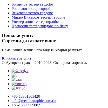
Бринелов тестер тврдоће
Роквелов тестер тврдоће
Викерсов тестер тврдоће
Микро Викерсов тестер тврдоће
Универзални тестер тврдоће
Преносни тестер тврдоће по Либу
Пошаљи упит:
Спремни да сазнате више
Нема ништа лепше него видети крајњи резултат.
Кликните за упит
© Ауторска права - 2010-2023: Сва права задржана.
+86-13361303420
info@metallographic.com.cn
+86-13808909882