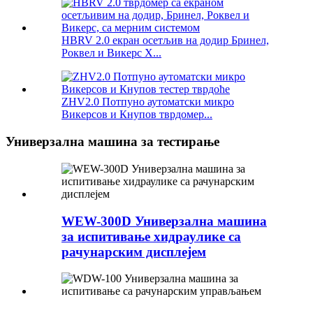
HBRV 2.0 екран осетљив на додир Бринел,
Роквел и Викерс Х...
ZHV2.0 Потпуно аутоматски микро
Викерсов и Кнупов тврдомер...
Универзална машина за тестирање
WEW-300D Универзална машина
за испитивање хидраулике са
рачунарским дисплејем