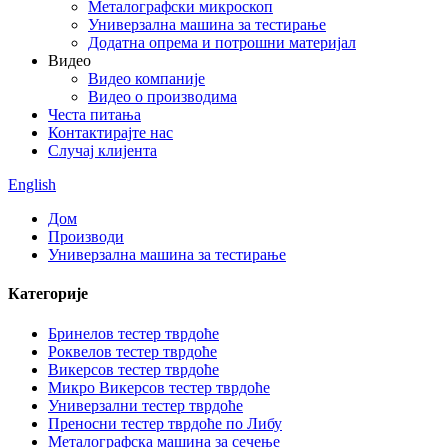
Металографски микроскоп
Универзална машина за тестирање
Додатна опрема и потрошни материјал
Видео
Видео компаније
Видео о производима
Честа питања
Контактирајте нас
Случај клијента
English
Дом
Производи
Универзална машина за тестирање
Категорије
Бринелов тестер тврдоће
Роквелов тестер тврдоће
Викерсов тестер тврдоће
Микро Викерсов тестер тврдоће
Универзални тестер тврдоће
Преносни тестер тврдоће по Либу
Металографска машина за сечење