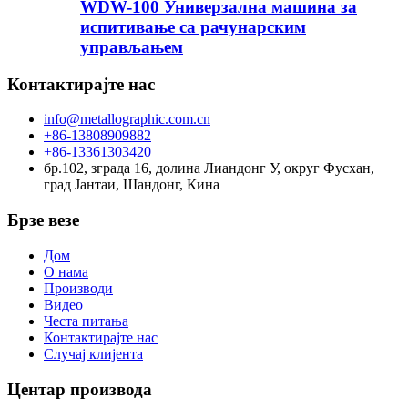
WDW-100 Универзална машина за
испитивање са рачунарским
управљањем
Контактирајте нас
info@metallographic.com.cn
+86-13808909882
+86-13361303420
бр.102, зграда 16, долина Лиандонг У, округ Фусхан,
град Јантаи, Шандонг, Кина
Брзе везе
Дом
О нама
Производи
Видео
Честа питања
Контактирајте нас
Случај клијента
Центар производа