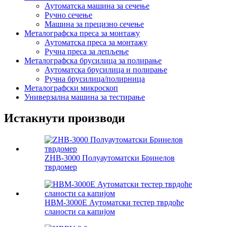
Аутоматска машина за сечење
Ручно сечење
Машина за прецизно сечење
Металографска преса за монтажу
Аутоматска преса за монтажу
Ручна преса за лепљење
Металографска брусилица за полирање
Аутоматска брусилица и полирање
Ручна брусилица/полирница
Металографски микроскоп
Универзална машина за тестирање
Истакнути производи
ZHB-3000 Полуаутоматски Бринелов
тврдомер
HBM-3000E Аутоматски тестер тврдоће
сланости са капијом