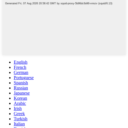
English
French
German
Portuguese
Spanish
Russian
Japanese
Korean
Arabic
Irish
Greek
Turkish
Italian