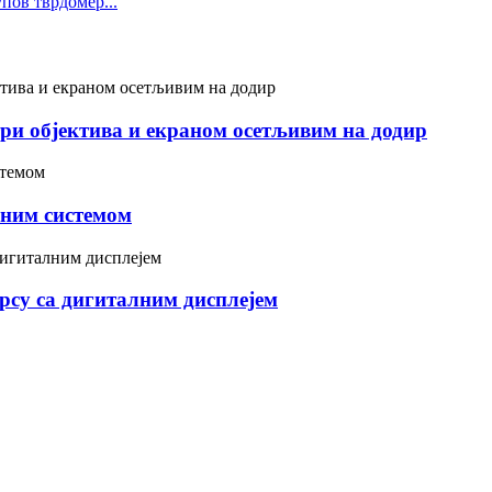
ов тврдомер...
три објектива и екраном осетљивим на додир
рним системом
рсу са дигиталним дисплејем