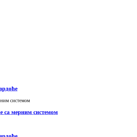
тврдоће
е са мерним системом
тврдоће