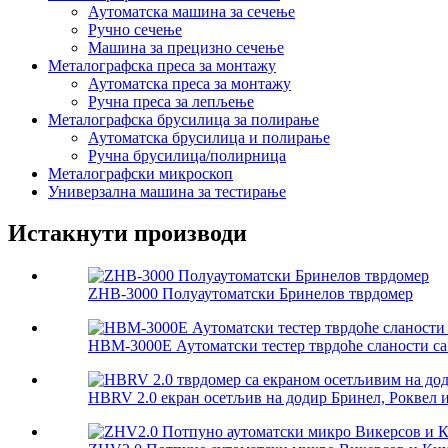
Аутоматска машина за сечење
Ручно сечење
Машина за прецизно сечење
Металографска преса за монтажу
Аутоматска преса за монтажу
Ручна преса за лепљење
Металографска брусилица за полирање
Аутоматска брусилица и полирање
Ручна брусилица/полирница
Металографски микроскоп
Универзална машина за тестирање
Истакнути производи
ZHB-3000 Полуаутоматски Бринелов тврдомер
HBM-3000E Аутоматски тестер тврдоће сланости са
HBRV 2.0 екран осетљив на додир Бринел, Роквел и