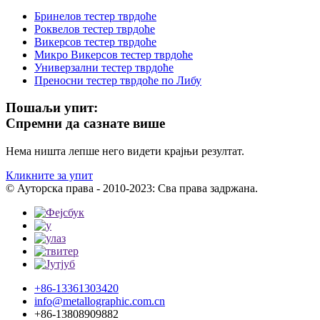
Бринелов тестер тврдоће
Роквелов тестер тврдоће
Викерсов тестер тврдоће
Микро Викерсов тестер тврдоће
Универзални тестер тврдоће
Преносни тестер тврдоће по Либу
Пошаљи упит:
Спремни да сазнате више
Нема ништа лепше него видети крајњи резултат.
Кликните за упит
© Ауторска права - 2010-2023: Сва права задржана.
+86-13361303420
info@metallographic.com.cn
+86-13808909882