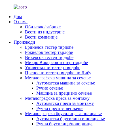
Дом
О нама
Обилазак фабрике
Вести из индустрије
Вести компаније
Производи
Бринелов тестер тврдоће
Роквелов тестер тврдоће
Викерсов тестер тврдоће
Микро Викерсов тестер тврдоће
Универзални тестер тврдоће
Преносни тестер тврдоће по Либу
Металографска машина за сечење
Аутоматска машина за сечење
Ручно сечење
Машина за прецизно сечење
Металографска преса за монтажу
Аутоматска преса за монтажу
Ручна преса за лепљење
Металографска брусилица за полирање
Аутоматска брусилица и полирање
Ручна брусилица/полирница