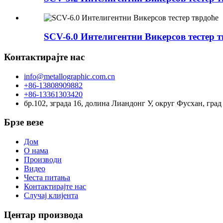
SCV-6.0 Интелигентни Викерсов тестер 
Контактирајте нас
info@metallographic.com.cn
+86-13808909882
+86-13361303420
бр.102, зграда 16, долина Лиандонг У, округ Фусхан, гра
Брзе везе
Дом
О нама
Производи
Видео
Честа питања
Контактирајте нас
Случај клијента
Центар производа