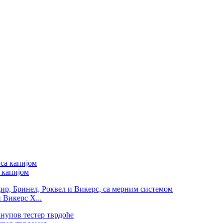
 капијом
 Викерс Х...