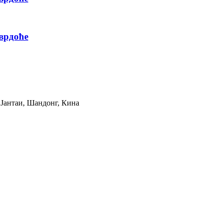
тврдоће
д Јантаи, Шандонг, Кина