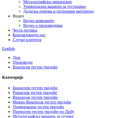
Металографски микроскоп
Универзална машина за тестирање
Додатна опрема и потрошни материјал
Видео
Видео компаније
Видео о производима
Честа питања
Контактирајте нас
Случај клијента
English
Дом
Производи
Викерсов тестер тврдоће
Категорије
Бринелов тестер тврдоће
Роквелов тестер тврдоће
Викерсов тестер тврдоће
Микро Викерсов тестер тврдоће
Универзални тестер тврдоће
Преносни тестер тврдоће по Либу
Металографска машина за сечење