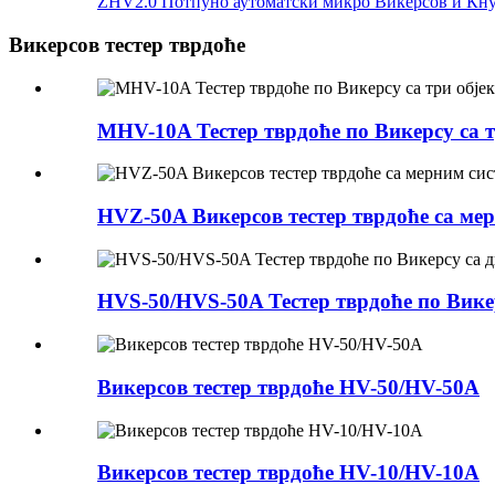
ZHV2.0 Потпуно аутоматски микро Викерсов и Кнуп
Викерсов тестер тврдоће
MHV-10A Тестер тврдоће по Викерсу са 
HVZ-50A Викерсов тестер тврдоће са ме
HVS-50/HVS-50A Тестер тврдоће по Вике
Викерсов тестер тврдоће HV-50/HV-50A
Викерсов тестер тврдоће HV-10/HV-10A