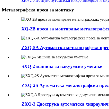
ZHV2.0 Потпуно аутоматски микро Викерсов и Кнуп
Металографска преса за монтажу
XQ-2B преса за монтирање металографс
ZXQ-5A Аутоматска металографска преса
SXQ-2 машина за вакуумско уметање
ZXQ-2S Аутоматска металографска преса
ZXQ-3 Двострука аутоматска хидраулич