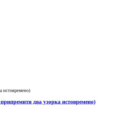
 припремити два узорка истовремено)