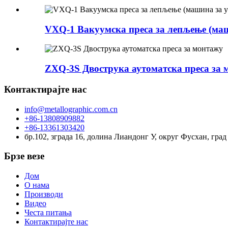
VXQ-1 Вакуумска преса за лепљење (ма
ZXQ-3S Двострука аутоматска преса за 
Контактирајте нас
info@metallographic.com.cn
+86-13808909882
+86-13361303420
бр.102, зграда 16, долина Лиандонг У, округ Фусхан, гра
Брзе везе
Дом
О нама
Производи
Видео
Честа питања
Контактирајте нас