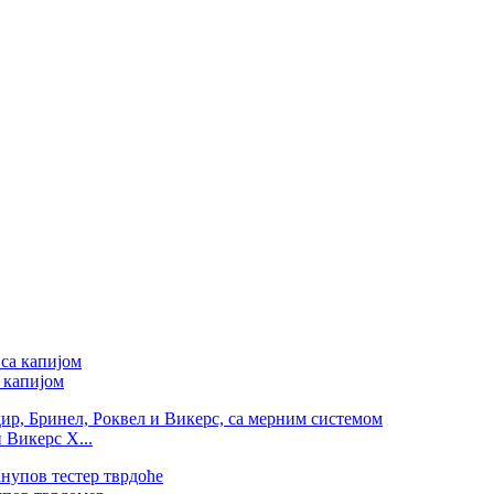
 капијом
 Викерс Х...