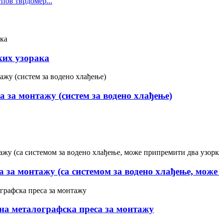
ов тврдомер...
ких узорака
 за монтажу (систем за водено хлађење)
 за монтажу (са системом за водено хлађење, може
на металографска преса за монтажу