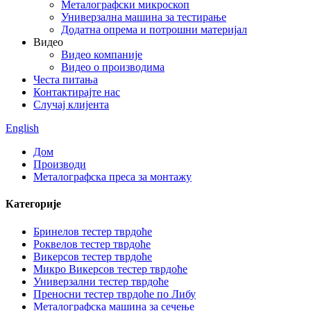
Металографски микроскоп
Универзална машина за тестирање
Додатна опрема и потрошни материјал
Видео
Видео компаније
Видео о производима
Честа питања
Контактирајте нас
Случај клијента
English
Дом
Производи
Металографска преса за монтажу
Категорије
Бринелов тестер тврдоће
Роквелов тестер тврдоће
Викерсов тестер тврдоће
Микро Викерсов тестер тврдоће
Универзални тестер тврдоће
Преносни тестер тврдоће по Либу
Металографска машина за сечење