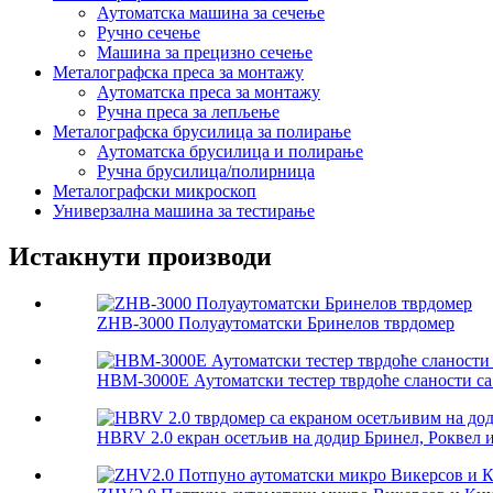
Аутоматска машина за сечење
Ручно сечење
Машина за прецизно сечење
Металографска преса за монтажу
Аутоматска преса за монтажу
Ручна преса за лепљење
Металографска брусилица за полирање
Аутоматска брусилица и полирање
Ручна брусилица/полирница
Металографски микроскоп
Универзална машина за тестирање
Истакнути производи
ZHB-3000 Полуаутоматски Бринелов тврдомер
HBM-3000E Аутоматски тестер тврдоће сланости са
HBRV 2.0 екран осетљив на додир Бринел, Роквел и