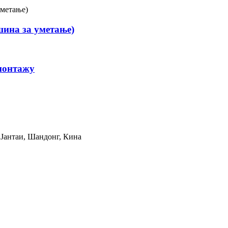
шина за уметање)
монтажу
д Јантаи, Шандонг, Кина