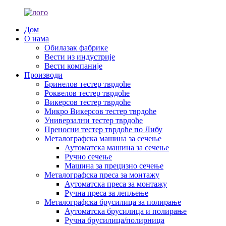
Дом
О нама
Обилазак фабрике
Вести из индустрије
Вести компаније
Производи
Бринелов тестер тврдоће
Роквелов тестер тврдоће
Викерсов тестер тврдоће
Микро Викерсов тестер тврдоће
Универзални тестер тврдоће
Преносни тестер тврдоће по Либу
Металографска машина за сечење
Аутоматска машина за сечење
Ручно сечење
Машина за прецизно сечење
Металографска преса за монтажу
Аутоматска преса за монтажу
Ручна преса за лепљење
Металографска брусилица за полирање
Аутоматска брусилица и полирање
Ручна брусилица/полирница