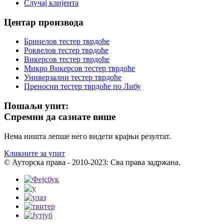
Случај клијента
Центар производа
Бринелов тестер тврдоће
Роквелов тестер тврдоће
Викерсов тестер тврдоће
Микро Викерсов тестер тврдоће
Универзални тестер тврдоће
Преносни тестер тврдоће по Либу
Пошаљи упит:
Спремни да сазнате више
Нема ништа лепше него видети крајњи резултат.
Кликните за упит
© Ауторска права - 2010-2023: Сва права задржана.