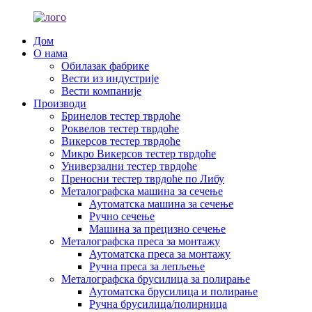
Дом
О нама
Обилазак фабрике
Вести из индустрије
Вести компаније
Производи
Бринелов тестер тврдоће
Роквелов тестер тврдоће
Викерсов тестер тврдоће
Микро Викерсов тестер тврдоће
Универзални тестер тврдоће
Преносни тестер тврдоће по Либу
Металографска машина за сечење
Аутоматска машина за сечење
Ручно сечење
Машина за прецизно сечење
Металографска преса за монтажу
Аутоматска преса за монтажу
Ручна преса за лепљење
Металографска брусилица за полирање
Аутоматска брусилица и полирање
Ручна брусилица/полирница