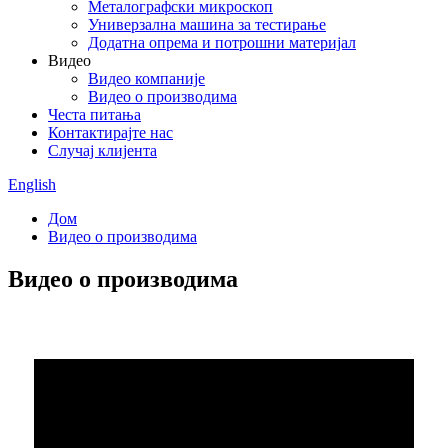
Металографски микроскоп
Универзална машина за тестирање
Додатна опрема и потрошни материјал
Видео
Видео компаније
Видео о производима
Честа питања
Контактирајте нас
Случај клијента
English
Дом
Видео о производима
Видео о производима