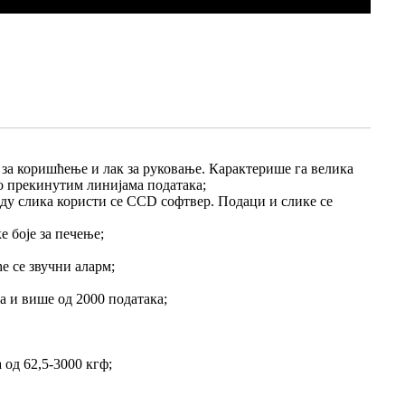
 за коришћење и лак за руковање. Карактерише га велика
 о прекинутим линијама података;
раду слика користи се CCD софтвер. Подаци и слике се
 боје за печење;
е се звучни аларм;
а и више од 2000 података;
од 62,5-3000 кгф;