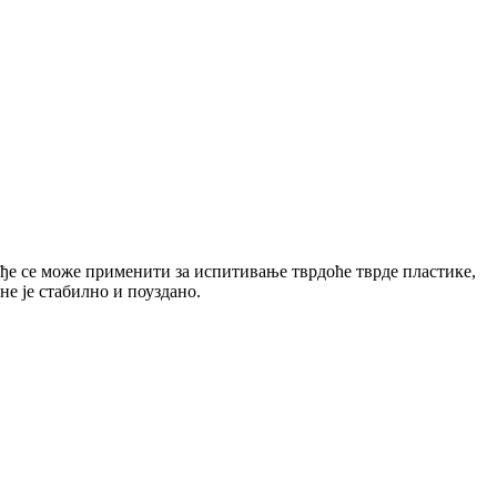
ође се може применити за испитивање тврдоће тврде пластике,
е је стабилно и поуздано.