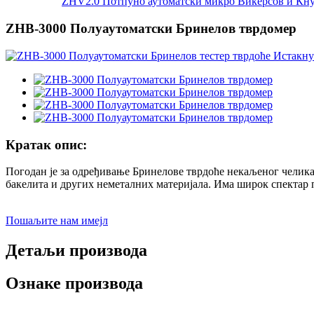
ZHV2.0 Потпуно аутоматски микро Викерсов и Кнуп
ZHB-3000 Полуаутоматски Бринелов тврдомер
Кратак опис:
Погодан је за одређивање Бринелове тврдоће некаљеног челика,
бакелита и других неметалних материјала. Има широк спектар п
Пошаљите нам имејл
Детаљи производа
Ознаке производа