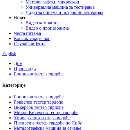
Металографски микроскоп
Универзална машина за тестирање
Додатна опрема и потрошни материјал
Видео
Видео компаније
Видео о производима
Честа питања
Контактирајте нас
Случај клијента
English
Дом
Производи
Бринелов тестер тврдоће
Категорије
Бринелов тестер тврдоће
Роквелов тестер тврдоће
Викерсов тестер тврдоће
Микро Викерсов тестер тврдоће
Универзални тестер тврдоће
Преносни тестер тврдоће по Либу
Металографска машина за сечење