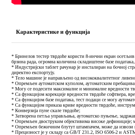
Карактеристике и функција
* Бринелов тестер тврдоће користи 8-инчни екран осетљив 
брзина рада, огромна количина складиштене базе података
* Индустријски таблет рачунар је инсталиран на бочној ст
директно експортују.
* Тело машине је направљено од висококвалитетног ливеног
* Опремљен аутоматском куполом, аутоматским пребацивање
* Могу се подесити максималне и минималне вредности твр
* Са функцијом корекције вредности тврдоће софтвера, вр
* Са функцијом базе података, тест подаци се могу аутома
* Са функцијом приказа криве вредности тврдоће, инстру
* Конверзија пуне скале тврдоће;
* Затворена петља управљања, аутоматско пуњење, задржа
* Опремљен двоструким објективима високе дефиниције; м
* Опремљен бежичним блутут штампачем, може да извози 
* Прецизност је у складу са GB/T 231.2, ISO 6506-2 и AST