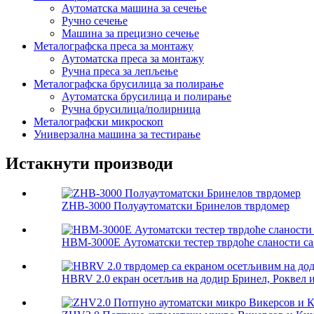
Аутоматска машина за сечење
Ручно сечење
Машина за прецизно сечење
Металографска преса за монтажу
Аутоматска преса за монтажу
Ручна преса за лепљење
Металографска брусилица за полирање
Аутоматска брусилица и полирање
Ручна брусилица/полирница
Металографски микроскоп
Универзална машина за тестирање
Истакнути производи
ZHB-3000 Полуаутоматски Бринелов тврдомер
HBM-3000E Аутоматски тестер тврдоће сланости са
HBRV 2.0 екран осетљив на додир Бринел, Роквел и