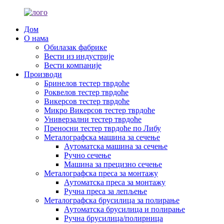
Дом
О нама
Обилазак фабрике
Вести из индустрије
Вести компаније
Производи
Бринелов тестер тврдоће
Роквелов тестер тврдоће
Викерсов тестер тврдоће
Микро Викерсов тестер тврдоће
Универзални тестер тврдоће
Преносни тестер тврдоће по Либу
Металографска машина за сечење
Аутоматска машина за сечење
Ручно сечење
Машина за прецизно сечење
Металографска преса за монтажу
Аутоматска преса за монтажу
Ручна преса за лепљење
Металографска брусилица за полирање
Аутоматска брусилица и полирање
Ручна брусилица/полирница