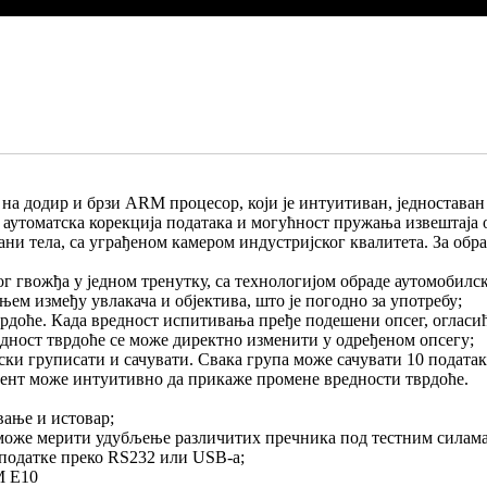
на додир и брзи ARM процесор, који је интуитиван, једноставан
, аутоматска корекција података и могућност пружања извештаја
рани тела, са уграђеном камером индустријског квалитета. За об
 гвожђа у једном тренутку, са технологијом обраде аутомобилске
м између увлакача и објектива, што је погодно за употребу;
доће. Када вредност испитивања пређе подешени опсег, огласић
едност тврдоће се може директно изменити у одређеном опсегу;
тски груписати и сачувати. Свака група може сачувати 10 податак
мент може интуитивно да прикаже промене вредности тврдоће.
вање и истовар;
оже мерити удубљење различитих пречника под тестним силама 
податке преко RS232 или USB-а;
M E10