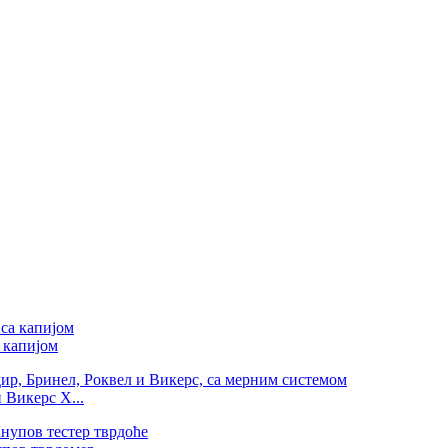
 капијом
 Викерс Х...