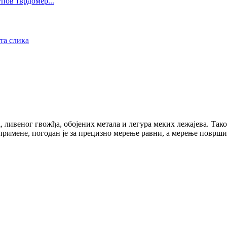
ов тврдомер...
 ливеног гвожђа, обојених метала и легура меких лежајева. Так
римене, погодан је за прецизно мерење равни, а мерење површин